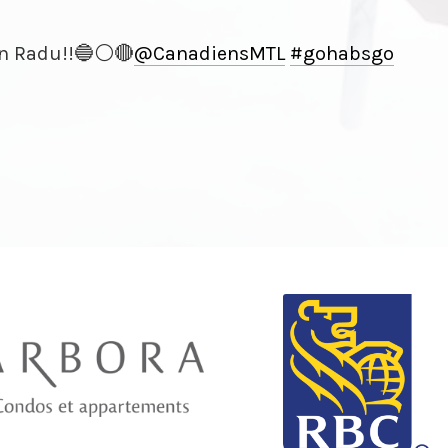
on Radu!!🔵⚪️🔴
@CanadiensMTL
#gohabsgo